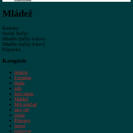
Mládež
Kadetky
Staršie žiačky
Mladšie žiačky 6-kovy
Mladšie žiačky 4-kovy
Prípravka
Kategórie
dotácia
Extraliga
finále
info
Info zápas
Mládež
Môj pohľad
play off
pohár
Príprava
report
rozhovor