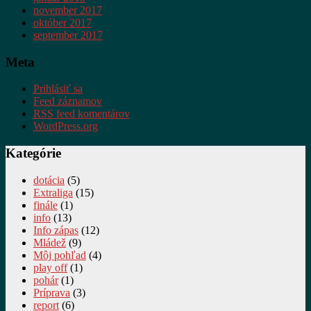
november 2017
október 2017
september 2017
Meta
Prihlásiť sa
Feed záznamov
RSS feed komentárov
WordPress.org
Kategórie
dotácia
(5)
Extraliga
(15)
finále
(1)
info
(13)
Info zápas
(12)
Mládež
(9)
Môj pohľad
(4)
play off
(1)
pohár
(1)
Príprava
(3)
report
(6)