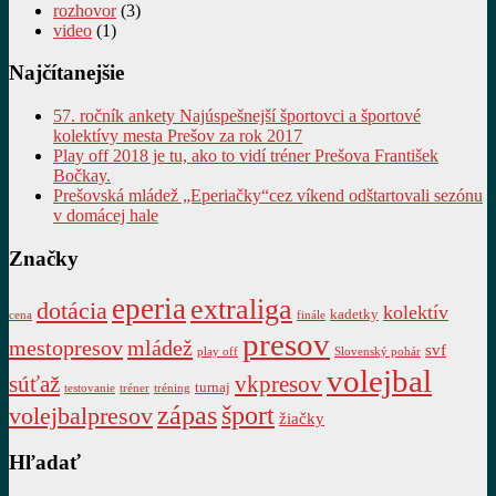
rozhovor
(3)
video
(1)
Najčítanejšie
57. ročník ankety Najúspešnejší športovci a športové
kolektívy mesta Prešov za rok 2017
Play off 2018 je tu, ako to vidí tréner Prešova František
Bočkay.
Prešovská mládež „Eperiačky“cez víkend odštartovali sezónu
v domácej hale
Značky
eperia
extraliga
dotácia
kolektív
kadetky
cena
finále
presov
mestopresov
mládež
svf
play off
Slovenský pohár
volejbal
súťaž
vkpresov
turnaj
testovanie
tréner
tréning
zápas
šport
volejbalpresov
žiačky
Hľadať