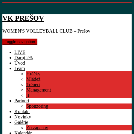
VK PREŠOV
WOMEN'S VOLLEYBALL CLUB – Prešov
Toggle navigation
LIVE
Daruj 2%
Úvod
Team
Hráčky
Mládež
Tréneri
Management
:)
Partneri
Sponzoring
Kontakt
Novinky
Galérie
Zo zápasov
Kalendár