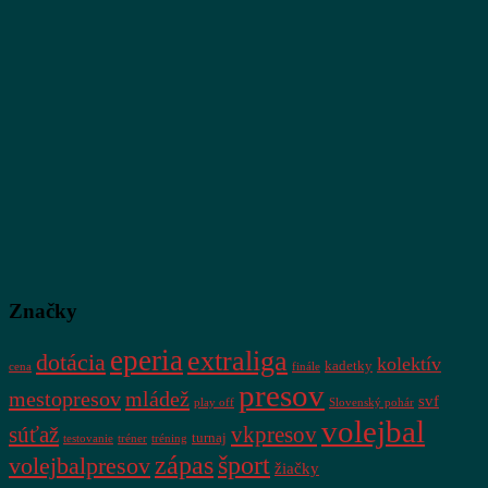
Značky
eperia
extraliga
dotácia
kolektív
kadetky
cena
finále
presov
mestopresov
mládež
svf
play off
Slovenský pohár
volejbal
súťaž
vkpresov
turnaj
testovanie
tréner
tréning
zápas
šport
volejbalpresov
žiačky