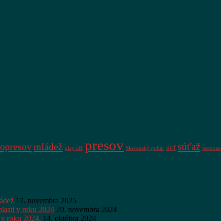
presov
súťaž
opresov
mládež
svf
play off
Slovenský pohár
testovan
ládež
17. novembra 2025
lasti v roku 2024
20. novembra 2024
 v roku 2024.
14. októbra 2024