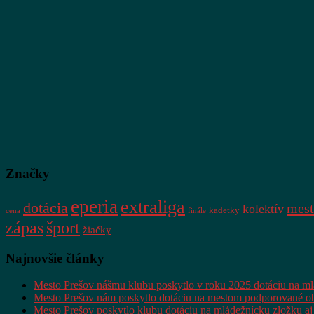
Značky
eperia
extraliga
dotácia
mest
kolektív
kadetky
cena
finále
zápas
šport
žiačky
Najnovšie články
Mesto Prešov nášmu klubu poskytlo v roku 2025 dotáciu na m
Mesto Prešov nám poskytlo dotáciu na mestom podporované ob
Mesto Prešov poskytlo klubu dotáciu na mládežnícku zložku aj