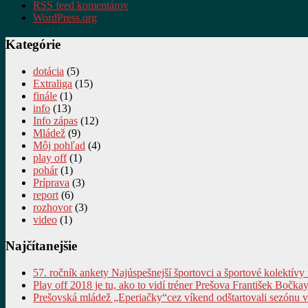
RSS feed komentárov
WordPress.org
Kategórie
dotácia
(5)
Extraliga
(15)
finále
(1)
info
(13)
Info zápas
(12)
Mládež
(9)
Môj pohľad
(4)
play off
(1)
pohár
(1)
Príprava
(3)
report
(6)
rozhovor
(3)
video
(1)
Najčítanejšie
57. ročník ankety Najúspešnejší športovci a športové kolektívy
Play off 2018 je tu, ako to vidí tréner Prešova František Bočkay
Prešovská mládež „Eperiačky“cez víkend odštartovali sezónu 