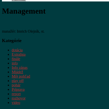
Management
manažér: Imrich Olejník, st.
Kategórie
dotácia
Extraliga
finále
info
Info zápas
Mládež
Môj pohľad
play off
pohár
Príprava
report
rozhovor
video