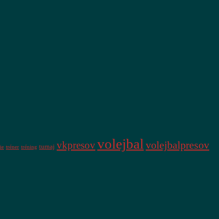
volejbal
vkpresov
volejbalpresov
turnaj
ie
tréner
tréning