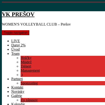
VK PREŠOV
WOMEN'S VOLLEYBALL CLUB – Prešov
Toggle navigation
LIVE
Daruj 2%
Úvod
Team
Hráčky
Mládež
Tréneri
Management
:)
Partneri
Sponzoring
Kontakt
Novinky
Galérie
Zo zápasov
Kalendár