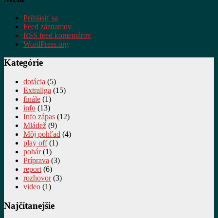
Prihlásiť sa
Feed záznamov
RSS feed komentárov
WordPress.org
Kategórie
dotácia
(5)
Extraliga
(15)
finále
(1)
info
(13)
Info zápas
(12)
Mládež
(9)
Môj pohľad
(4)
play off
(1)
pohár
(1)
Príprava
(3)
report
(6)
rozhovor
(3)
video
(1)
Najčítanejšie