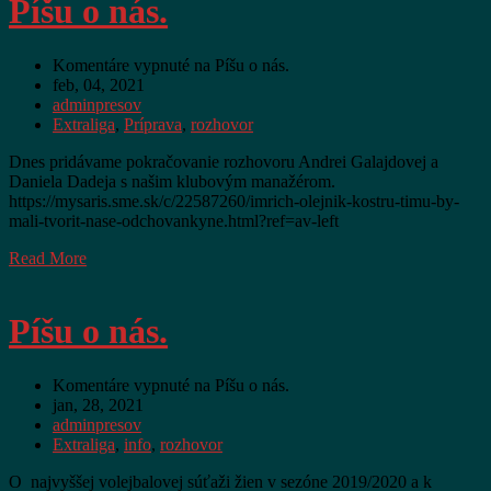
Píšu o nás.
Komentáre vypnuté
na Píšu o nás.
feb, 04, 2021
adminpresov
Extraliga
,
Príprava
,
rozhovor
Dnes pridávame pokračovanie rozhovoru Andrei Galajdovej a
Daniela Dadeja s našim klubovým manažérom.
https://mysaris.sme.sk/c/22587260/imrich-olejnik-kostru-timu-by-
mali-tvorit-nase-odchovankyne.html?ref=av-left
Read More
Píšu o nás.
Komentáre vypnuté
na Píšu o nás.
jan, 28, 2021
adminpresov
Extraliga
,
info
,
rozhovor
O najvyššej volejbalovej súťaži žien v sezóne 2019/2020 a k