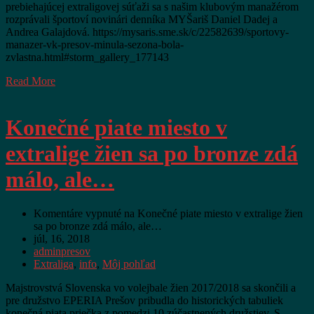
prebiehajúcej extraligovej súťaži sa s našim klubovým manažérom
rozprávali športoví novinári denníka MYŠariš Daniel Dadej a
Andrea Galajdová. https://mysaris.sme.sk/c/22582639/sportovy-
manazer-vk-presov-minula-sezona-bola-
zvlastna.html#storm_gallery_177143
Read More
Konečné piate miesto v
extralige žien sa po bronze zdá
málo, ale…
Komentáre vypnuté
na Konečné piate miesto v extralige žien
sa po bronze zdá málo, ale…
júl, 16, 2018
adminpresov
Extraliga
,
info
,
Môj pohľad
Majstrovstvá Slovenska vo volejbale žien 2017/2018 sa skončili a
pre družstvo EPERIA Prešov pribudla do historických tabuliek
konečná piata priečka z pomedzi 10 zúčastnených družstiev. S