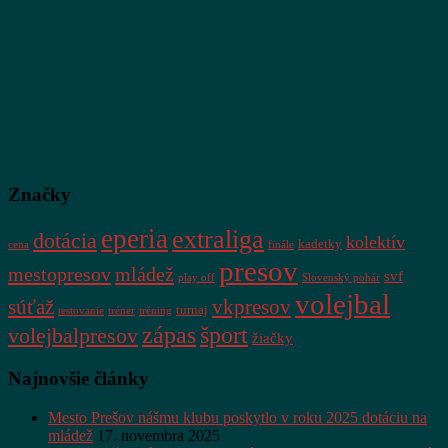
Značky
eperia
extraliga
dotácia
kolektív
kadetky
cena
finále
presov
mestopresov
mládež
svf
play off
Slovenský pohár
volejbal
súťaž
vkpresov
turnaj
testovanie
tréner
tréning
zápas
šport
volejbalpresov
žiačky
Najnovšie články
Mesto Prešov nášmu klubu poskytlo v roku 2025 dotáciu na
mládež
17. novembra 2025