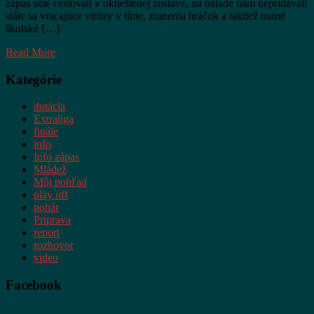
zápas sme cestovali v oklieštenej zostave, na nálade nám nepridávali
stále sa vracajúce virózy v tíme, zranenia hráčok a taktiež nutné
školské […]
Read More
Kategórie
dotácia
Extraliga
finále
info
Info zápas
Mládež
Môj pohľad
play off
pohár
Príprava
report
rozhovor
video
Facebook