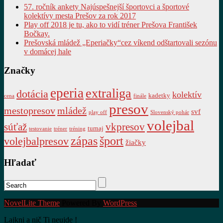
57. ročník ankety Najúspešnejší športovci a športové
kolektívy mesta Prešov za rok 2017
Play off 2018 je tu, ako to vidí tréner Prešova František
Bočkay.
Prešovská mládež „Eperiačky“cez víkend odštartovali sezónu
v domácej hale
Značky
eperia
extraliga
dotácia
kolektív
kadetky
cena
finále
presov
mestopresov
mládež
svf
play off
Slovenský pohár
volejbal
súťaž
vkpresov
turnaj
testovanie
tréner
tréning
zápas
šport
volejbalpresov
žiačky
Hľadať
NovelLite Theme
Powered By
WordPress
Lajkni a nič Ti neujde !