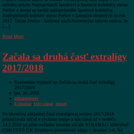
ročníku ankety Najúspešnejší športovci a športové kolektívy mesta
Prešov a dostal sa medzi najúspešnejšie športové kolektívy.
Najúspešnejší kolektív mesta Prešov v kategórii dospelých za rok
2017 Tatran Prešov ‑ hádzaná muži:Nemenným faktom ostáva, že
[…]
Read More
Začala sa druhá časť extraligy
2017/2018
Komentáre vypnuté
na Začala sa druhá časť extraligy
2017/2018
jan, 30, 2018
adminpresov
Extraliga
,
Info zápas
,
report
Po ukončení základnej časti extraligovej sezóny 2017/2018
pokračovala súťaž v rýchlom tempe a nás čakal už v nedeľu
14.1.2018 na pôde veľkého favorita súťaže STRABAG Volleyball
Club FTVŠ UK Bratislava premiérový zápas v skupine 1-4. Na