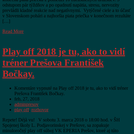
odstupom pár týždňov a po opadnutí napätia, stresu, nervozity
prevládli kladné reakcie nad negatívnymi. Vytýčené ciele a to účasť
v Slovenskom pohári a najhoršia piata priečka v konečnom rezultáte
[…]
Read More
Play off 2018 je tu, ako to vidí
tréner Prešova František
Bočkay.
Komentáre vypnuté
na Play off 2018 je tu, ako to vidí tréner
Prešova František Bočkay.
feb, 27, 2018
adminpresov
play off
,
rozhovor
Repete! Déjà vu! V sobotu 3. marca 2018 o 18:00 hod. v ŠH
Spojenej školy L. Podjavorinskej v Prešove, sa zopakuje
minuloročný play off súboj VK EPERIA Prešov, ktoré aj túto