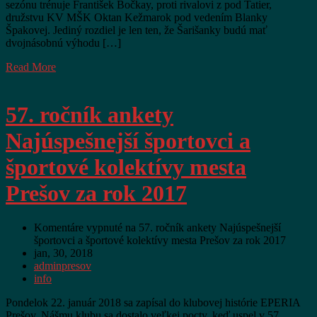
sezónu trénuje František Bočkay, proti rivalovi z pod Tatier,
družstvu KV MŠK Oktan Kežmarok pod vedením Blanky
Špakovej. Jediný rozdiel je len ten, že Šarišanky budú mať
dvojnásobnú výhodu […]
Read More
57. ročník ankety
Najúspešnejší športovci a
športové kolektívy mesta
Prešov za rok 2017
Komentáre vypnuté
na 57. ročník ankety Najúspešnejší
športovci a športové kolektívy mesta Prešov za rok 2017
jan, 30, 2018
adminpresov
info
Pondelok 22. január 2018 sa zapísal do klubovej histórie EPERIA
Prešov. Nášmu klubu sa dostalo veľkej pocty, keď uspel v 57.