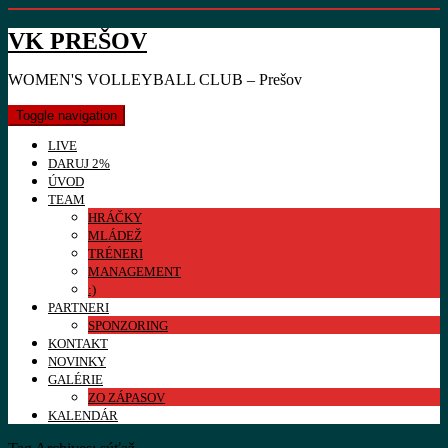
VK PREŠOV
WOMEN'S VOLLEYBALL CLUB – Prešov
Toggle navigation
LIVE
DARUJ 2%
ÚVOD
TEAM
HRÁČKY
MLÁDEŽ
TRÉNERI
MANAGEMENT
:)
PARTNERI
SPONZORING
KONTAKT
NOVINKY
GALÉRIE
ZO ZÁPASOV
KALENDÁR