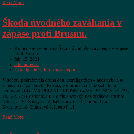
Read More
Škoda úvodného zaváhania v
zápase proti Brusnu.
Komentáre vypnuté
na Škoda úvodného zaváhania v zápase
proti Brusnu.
feb, 15, 2021
adminpresov
Extraliga
,
info
,
Info zápas
,
report
V sobotu pokračovala druhá časť extraligy žien – nadstavba a to
zápasom na palubovke Brusna, v ktorom sme sme siahali po
bodovom zisku. VK PIRANE BRUSNO – VK PREŠOV 3:1 (21,
18, -22, 22) Rozhodovali: Holčík a Mokrý, bez divákov Brusno:
Nikičová 20, Sanayová 2, Belisariová 2, T. Podhradská 2,
Kvasnová 18, Dlhošová 8, libero […]
Read More