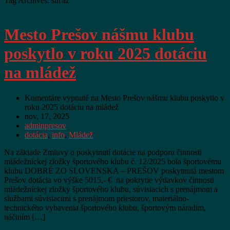
Tag Archives: súťaž
Mesto Prešov nášmu klubu
poskytlo v roku 2025 dotáciu
na mládež
Komentáre vypnuté
na Mesto Prešov nášmu klubu poskytlo v
roku 2025 dotáciu na mládež
nov, 17, 2025
adminpresov
dotácia
,
info
,
Mládež
Na základe Zmluvy o poskytnutí dotácie na podporu činnosti
mládežníckej zložky športového klubu č. 12/2025 bola športovému
klubu DOBRÉ ZO SLOVENSKA – PREŠOV poskytnutá mestom
Prešov dotácia vo výške 5015,- € na pokrytie výdavkov činnosti
mládežníckej zložky športového klubu, súvisiacich s prenájmom a
službami súvisiacimi s prenájmom priestorov, materiálno-
technického vybavenia športového klubu, športovým náradím,
náčiním […]