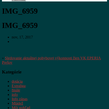
IMG_6959
IMG_6959
nov, 17, 2017
«
Sledovanie aktuálnej pohybovej výkonnosti žien VK EPERIA
Prešov
Kategórie
dotácia
Extraliga
finále
info
Info zápas
Mládež
Môj pohľad