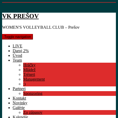
VK PREŠOV
WOMEN'S VOLLEYBALL CLUB – Prešov
Toggle navigation
LIVE
Daruj 2%
Úvod
Team
Hráčky
Mládež
Tréneri
Management
:)
Partneri
Sponzoring
Kontakt
Novinky
Galérie
Zo zápasov
Kalendár