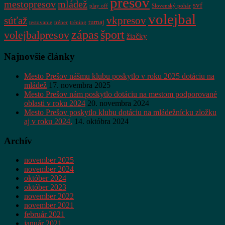
presov
mestopresov
mládež
svf
play off
Slovenský pohár
volejbal
súťaž
vkpresov
turnaj
testovanie
tréner
tréning
zápas
šport
volejbalpresov
žiačky
Najnovšie články
Mesto Prešov nášmu klubu poskytlo v roku 2025 dotáciu na
mládež
17. novembra 2025
Mesto Prešov nám poskytlo dotáciu na mestom podporované
oblasti v roku 2024
20. novembra 2024
Mesto Prešov poskytlo klubu dotáciu na mládežnícku zložku
aj v roku 2024.
14. októbra 2024
Archív
november 2025
november 2024
október 2024
október 2023
november 2022
november 2021
február 2021
január 2021