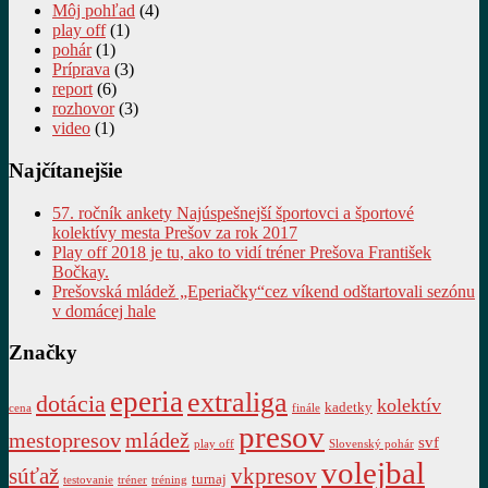
Môj pohľad
(4)
play off
(1)
pohár
(1)
Príprava
(3)
report
(6)
rozhovor
(3)
video
(1)
Najčítanejšie
57. ročník ankety Najúspešnejší športovci a športové
kolektívy mesta Prešov za rok 2017
Play off 2018 je tu, ako to vidí tréner Prešova František
Bočkay.
Prešovská mládež „Eperiačky“cez víkend odštartovali sezónu
v domácej hale
Značky
eperia
extraliga
dotácia
kolektív
kadetky
cena
finále
presov
mestopresov
mládež
svf
play off
Slovenský pohár
volejbal
súťaž
vkpresov
turnaj
testovanie
tréner
tréning