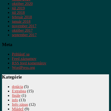
október 2020
júl 2019
júl 2018
február 2018
január 2018
november 2017
október 2017
september 2017
Meta
Prihlásiť sa
Feed záznamov
RSS feed komentárov
WordPress.org
Kategórie
dotácia
(5)
Extraliga
(15)
finále
(1)
info
(13)
Info zápas
(12)
Mládež
(9)