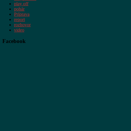
play off
pohár
Príprava
report
rozhovor
video
Facebook