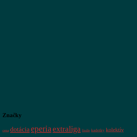
Značky
eperia
extraliga
dotácia
kolektív
kadetky
cena
finále