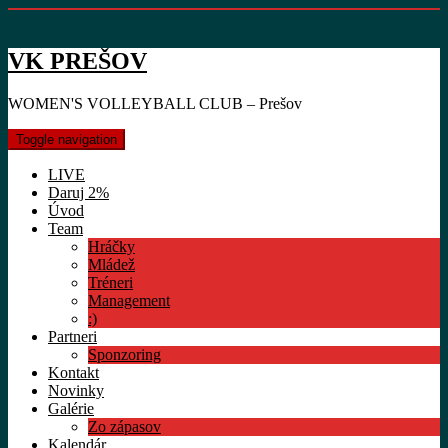
VK PREŠOV
WOMEN'S VOLLEYBALL CLUB – Prešov
Toggle navigation
LIVE
Daruj 2%
Úvod
Team
Hráčky
Mládež
Tréneri
Management
:)
Partneri
Sponzoring
Kontakt
Novinky
Galérie
Zo zápasov
Kalendár