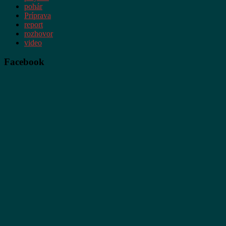
pohár
Príprava
report
rozhovor
video
Facebook