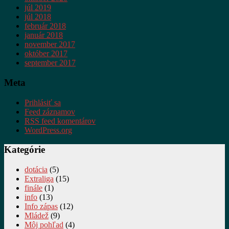
júl 2019
júl 2018
február 2018
január 2018
november 2017
október 2017
september 2017
Meta
Prihlásiť sa
Feed záznamov
RSS feed komentárov
WordPress.org
Kategórie
dotácia
(5)
Extraliga
(15)
finále
(1)
info
(13)
Info zápas
(12)
Mládež
(9)
Môj pohľad
(4)