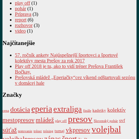
play off
(1)
pohár
(1)
Príprava
(3)
report
(6)
rozhovor
(3)
video
(1)
Najčítanejšie
57. ročník ankety Najúspešnejší športovci a športové
kolektívy mesta Prešov za rok 2017
Play off 2018 je tu, ako to vidí tréner Prešova František
Bočkay.
Prešovská mládež „Eperiačky“cez víkend odštartovali sezónu
v domácej hale
Značky
eperia
extraliga
dotácia
kolektív
kadetky
cena
finále
presov
mestopresov
mládež
svf
play off
Slovenský pohár
volejbal
súťaž
vkpresov
turnaj
testovanie
tréner
tréning
zápas
šport