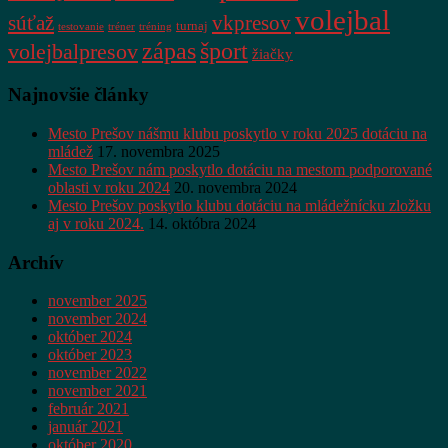
volejbal
súťaž
vkpresov
turnaj
testovanie
tréner
tréning
zápas
šport
volejbalpresov
žiačky
Najnovšie články
Mesto Prešov nášmu klubu poskytlo v roku 2025 dotáciu na
mládež
17. novembra 2025
Mesto Prešov nám poskytlo dotáciu na mestom podporované
oblasti v roku 2024
20. novembra 2024
Mesto Prešov poskytlo klubu dotáciu na mládežnícku zložku
aj v roku 2024.
14. októbra 2024
Archív
november 2025
november 2024
október 2024
október 2023
november 2022
november 2021
február 2021
január 2021
október 2020