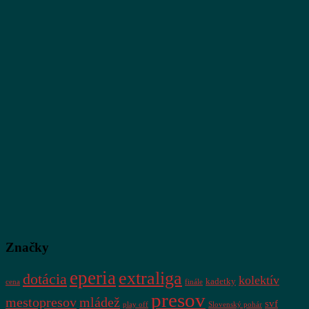
Značky
eperia
extraliga
dotácia
kolektív
kadetky
cena
finále
presov
mestopresov
mládež
svf
play off
Slovenský pohár