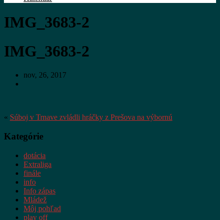
IMG_3683-2
IMG_3683-2
nov, 26, 2017
«
Súboj v Trnave zvládli hráčky z Prešova na výbornú
Kategórie
dotácia
Extraliga
finále
info
Info zápas
Mládež
Môj pohľad
play off