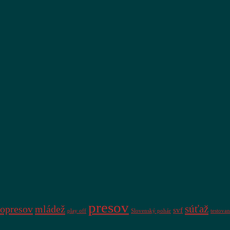
presov
súťaž
opresov
mládež
svf
play off
Slovenský pohár
testovan