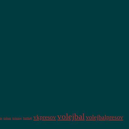
volejbal
vkpresov
volejbalpresov
turnaj
ie
tréner
tréning