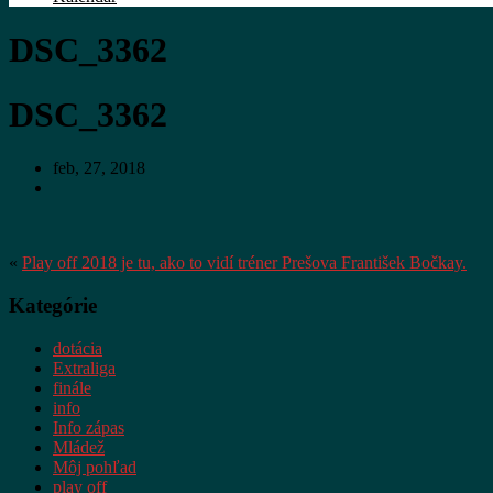
DSC_3362
DSC_3362
feb, 27, 2018
«
Play off 2018 je tu, ako to vidí tréner Prešova František Bočkay.
Kategórie
dotácia
Extraliga
finále
info
Info zápas
Mládež
Môj pohľad
play off