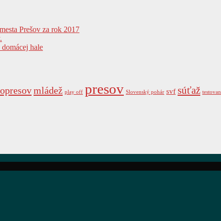
 mesta Prešov za rok 2017
.
v domácej hale
presov
súťaž
opresov
mládež
svf
play off
Slovenský pohár
testovan