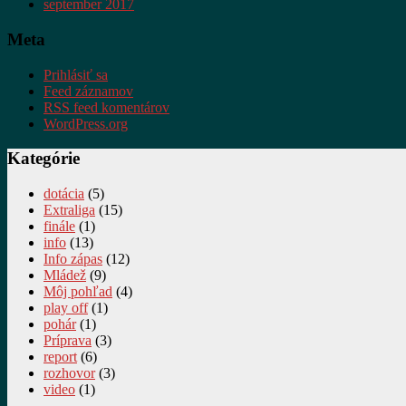
september 2017
Meta
Prihlásiť sa
Feed záznamov
RSS feed komentárov
WordPress.org
Kategórie
dotácia
(5)
Extraliga
(15)
finále
(1)
info
(13)
Info zápas
(12)
Mládež
(9)
Môj pohľad
(4)
play off
(1)
pohár
(1)
Príprava
(3)
report
(6)
rozhovor
(3)
video
(1)