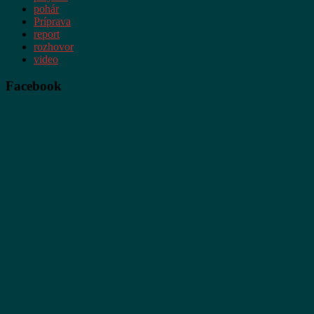
pohár
Príprava
report
rozhovor
video
Facebook