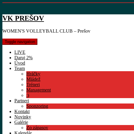
VK PREŠOV
WOMEN'S VOLLEYBALL CLUB – Prešov
Toggle navigation
LIVE
Daruj 2%
Úvod
Team
Hráčky
Mládež
Tréneri
Management
:)
Partneri
Sponzoring
Kontakt
Novinky
Galérie
Zo zápasov
Kalendár