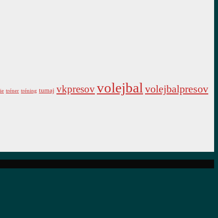
volejbal
vkpresov
volejbalpresov
turnaj
ie
tréner
tréning