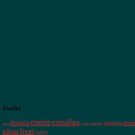
Značky
eperia
extraliga
dotácia
mest
kolektív
kadetky
cena
finále
zápas
šport
žiačky