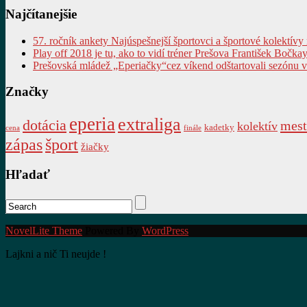
Najčítanejšie
57. ročník ankety Najúspešnejší športovci a športové kolektívy
Play off 2018 je tu, ako to vidí tréner Prešova František Bočkay
Prešovská mládež „Eperiačky“cez víkend odštartovali sezónu 
Značky
eperia
extraliga
dotácia
mest
kolektív
kadetky
cena
finále
zápas
šport
žiačky
Hľadať
NovelLite Theme
Powered By
WordPress
Lajkni a nič Ti neujde !