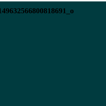
149632566800818691_o