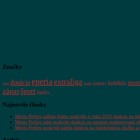
Značky
eperia
extraliga
dotácia
mest
kolektív
kadetky
cena
finále
zápas
šport
žiačky
Najnovšie články
Mesto Prešov nášmu klubu poskytlo v roku 2025 dotáciu na m
Mesto Prešov nám poskytlo dotáciu na mestom podporované ob
Mesto Prešov poskytlo klubu dotáciu na mládežnícku zložku aj
Archív