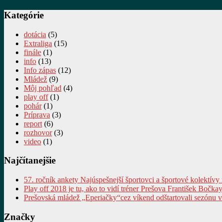
Kategórie
dotácia
(5)
Extraliga
(15)
finále
(1)
info
(13)
Info zápas
(12)
Mládež
(9)
Môj pohľad
(4)
play off
(1)
pohár
(1)
Príprava
(3)
report
(6)
rozhovor
(3)
video
(1)
Najčítanejšie
57. ročník ankety Najúspešnejší športovci a športové kolektívy
Play off 2018 je tu, ako to vidí tréner Prešova František Bočkay
Prešovská mládež „Eperiačky“cez víkend odštartovali sezónu 
Značky