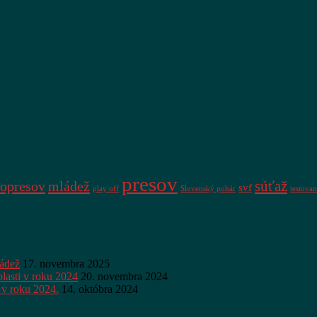
presov
súťaž
opresov
mládež
svf
play off
Slovenský pohár
testovan
ládež
17. novembra 2025
lasti v roku 2024
20. novembra 2024
 v roku 2024.
14. októbra 2024