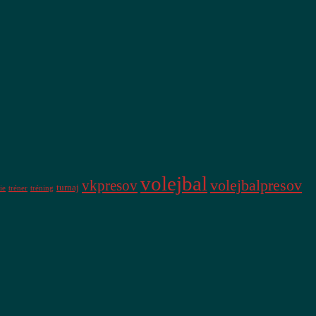
volejbal
vkpresov
volejbalpresov
turnaj
ie
tréner
tréning