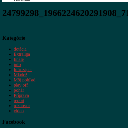
24799298_1966224620291908_7
Kategórie
dotácia
Extraliga
finále
info
Info zápas
Mládež
Môj pohľad
play off
pohár
Príprava
report
rozhovor
video
Facebook