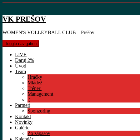
VK PREŠOV
WOMEN'S VOLLEYBALL CLUB – Prešov
Toggle navigation
LIVE
Daruj 2%
Úvod
Team
Hráčky
Mládež
Tréneri
Management
:)
Partneri
Sponzoring
Kontakt
Novinky
Galérie
Zo zápasov
Kalendár