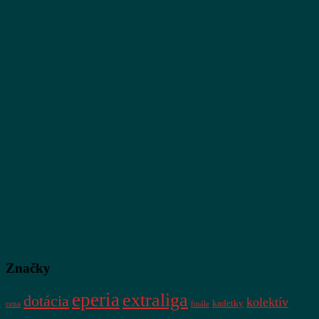
Značky
eperia
extraliga
dotácia
kolektív
kadetky
cena
finále