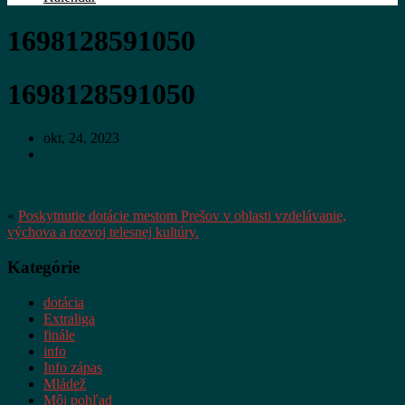
1698128591050
1698128591050
okt, 24, 2023
«
Poskytnutie dotácie mestom Prešov v oblasti vzdelávanie,
výchova a rozvoj telesnej kultúry.
Kategórie
dotácia
Extraliga
finále
info
Info zápas
Mládež
Môj pohľad