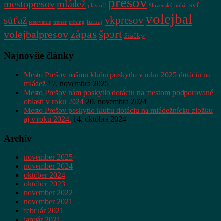
presov
mestopresov
mládež
svf
play off
Slovenský pohár
volejbal
súťaž
vkpresov
turnaj
testovanie
tréner
tréning
zápas
šport
volejbalpresov
žiačky
Najnovšie články
Mesto Prešov nášmu klubu poskytlo v roku 2025 dotáciu na
mládež
17. novembra 2025
Mesto Prešov nám poskytlo dotáciu na mestom podporované
oblasti v roku 2024
20. novembra 2024
Mesto Prešov poskytlo klubu dotáciu na mládežnícku zložku
aj v roku 2024.
14. októbra 2024
Archív
november 2025
november 2024
október 2024
október 2023
november 2022
november 2021
február 2021
január 2021