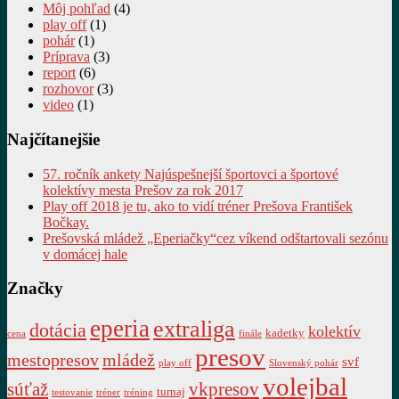
Môj pohľad
(4)
play off
(1)
pohár
(1)
Príprava
(3)
report
(6)
rozhovor
(3)
video
(1)
Najčítanejšie
57. ročník ankety Najúspešnejší športovci a športové
kolektívy mesta Prešov za rok 2017
Play off 2018 je tu, ako to vidí tréner Prešova František
Bočkay.
Prešovská mládež „Eperiačky“cez víkend odštartovali sezónu
v domácej hale
Značky
eperia
extraliga
dotácia
kolektív
kadetky
cena
finále
presov
mestopresov
mládež
svf
play off
Slovenský pohár
volejbal
súťaž
vkpresov
turnaj
testovanie
tréner
tréning