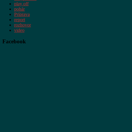
play off
pohár
Príprava
report
rozhovor
video
Facebook