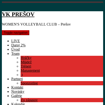
VK PREŠOV
WOMEN'S VOLLEYBALL CLUB – Prešov
Toggle navigation
LIVE
Daruj 2%
Úvod
Team
Hráčky
Mládež
Tréneri
Management
:)
Partneri
Sponzoring
Kontakt
Novinky
Galérie
Zo zápasov
Kalendár