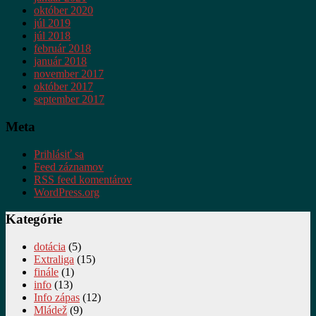
október 2020
júl 2019
júl 2018
február 2018
január 2018
november 2017
október 2017
september 2017
Meta
Prihlásiť sa
Feed záznamov
RSS feed komentárov
WordPress.org
Kategórie
dotácia
(5)
Extraliga
(15)
finále
(1)
info
(13)
Info zápas
(12)
Mládež
(9)