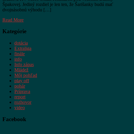
Špakovej. Jediný rozdiel je len ten, že Šarišanky budú mať
dvojnásobnú výhodu […]
Read More
Kategórie
dotácia
Extraliga
finále
info
Info zápas
Mládež
Môj pohľad
play off
pohár
Príprava
report
rozhovor
video
Facebook