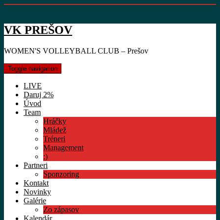
VK PREŠOV
WOMEN'S VOLLEYBALL CLUB – Prešov
Toggle navigation
LIVE
Daruj 2%
Úvod
Team
Hráčky
Mládež
Tréneri
Management
:)
Partneri
Sponzoring
Kontakt
Novinky
Galérie
Zo zápasov
Kalendár