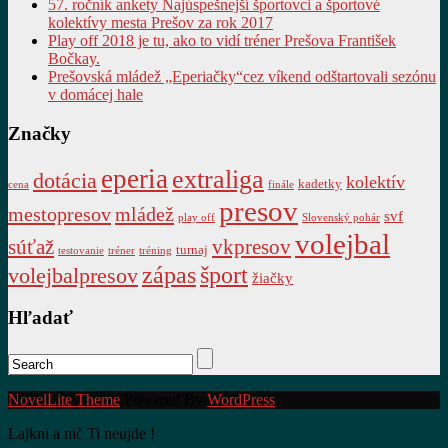
57. ročník ankety Najúspešnejší športovci a športové
kolektívy mesta Prešov za rok 2017
Play off 2018 je tu, ako to vidí tréner Prešova František
Bočkay.
Prešovská mládež „Eperiačky“cez víkend odštartovali sezónu
v domácej hale
Značky
eperia
extraliga
dotácia
kolektív
kadetky
cena
finále
presov
mestopresov
mládež
svf
play off
Slovenský pohár
volejbal
súťaž
vkpresov
turnaj
testovanie
tréner
tréning
zápas
šport
volejbalpresov
žiačky
Hľadať
NovelLite Theme
Powered By
WordPress
Lajkni a nič Ti neujde !