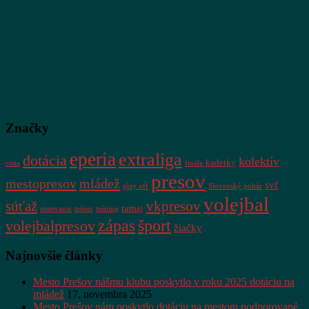
Značky
eperia
extraliga
dotácia
kolektív
kadetky
cena
finále
presov
mestopresov
mládež
svf
play off
Slovenský pohár
volejbal
súťaž
vkpresov
turnaj
testovanie
tréner
tréning
zápas
šport
volejbalpresov
žiačky
Najnovšie články
Mesto Prešov nášmu klubu poskytlo v roku 2025 dotáciu na
mládež
17. novembra 2025
Mesto Prešov nám poskytlo dotáciu na mestom podporované