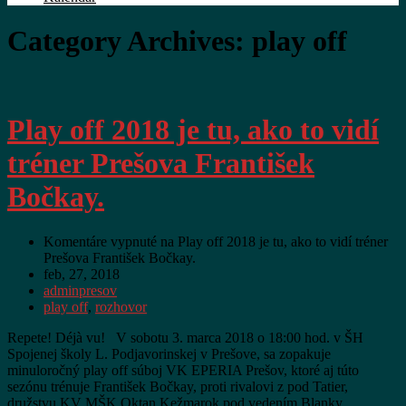
Category Archives: play off
Play off 2018 je tu, ako to vidí
tréner Prešova František
Bočkay.
Komentáre vypnuté
na Play off 2018 je tu, ako to vidí tréner
Prešova František Bočkay.
feb, 27, 2018
adminpresov
play off
,
rozhovor
Repete! Déjà vu! V sobotu 3. marca 2018 o 18:00 hod. v ŠH
Spojenej školy L. Podjavorinskej v Prešove, sa zopakuje
minuloročný play off súboj VK EPERIA Prešov, ktoré aj túto
sezónu trénuje František Bočkay, proti rivalovi z pod Tatier,
družstvu KV MŠK Oktan Kežmarok pod vedením Blanky