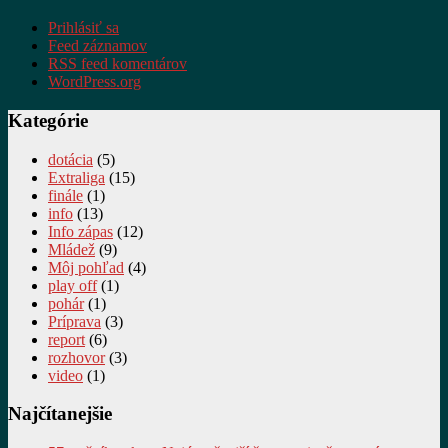
Prihlásiť sa
Feed záznamov
RSS feed komentárov
WordPress.org
Kategórie
dotácia
(5)
Extraliga
(15)
finále
(1)
info
(13)
Info zápas
(12)
Mládež
(9)
Môj pohľad
(4)
play off
(1)
pohár
(1)
Príprava
(3)
report
(6)
rozhovor
(3)
video
(1)
Najčítanejšie