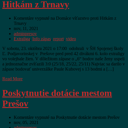
Hitkám z Trnavy
Komentáre vypnuté
na Domáce víťazstvo proti Hitkám z
Trnavy
nov, 11, 2021
adminpresov
Extraliga
,
Info zápas
,
report
,
video
V sobotu, 23. októbra 2021 o 17:00 odohrali v ŠH Spojenej školy
Ľ. Podjavorinskej v Prešove pred pred 42 divákmi 6. kolo extraligy
vo volejbale žien. V dôležitom zápase o „6“ bodov naše ženy uspeli
a jednoznačne zvíťazili 3:0 (25/18, 25/22, 25/11) Najviac sa darilo v
zápase bodovať univerzálke Paule Kubovej s 13 bodmi a […]
Read More
Poskytnutie dotácie mestom
Prešov
Komentáre vypnuté
na Poskytnutie dotácie mestom Prešov
nov, 05, 2021
adminpresov