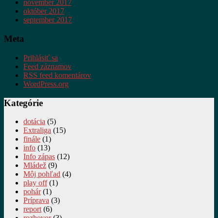
november 2017
október 2017
september 2017
Meta
Prihlásiť sa
Feed záznamov
RSS feed komentárov
WordPress.org
Kategórie
dotácia
(5)
Extraliga
(15)
finále
(1)
info
(13)
Info zápas
(12)
Mládež
(9)
Môj pohľad
(4)
play off
(1)
pohár
(1)
Príprava
(3)
report
(6)
rozhovor
(3)