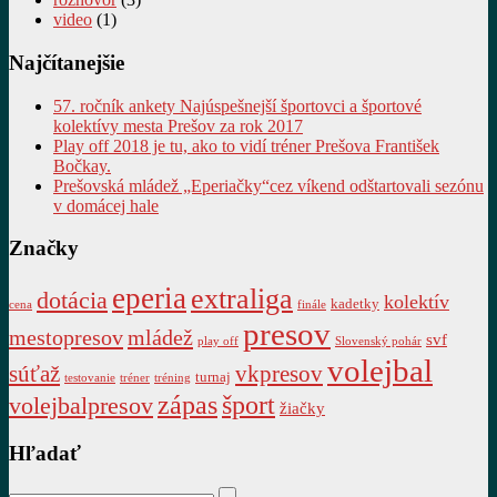
video
(1)
Najčítanejšie
57. ročník ankety Najúspešnejší športovci a športové
kolektívy mesta Prešov za rok 2017
Play off 2018 je tu, ako to vidí tréner Prešova František
Bočkay.
Prešovská mládež „Eperiačky“cez víkend odštartovali sezónu
v domácej hale
Značky
eperia
extraliga
dotácia
kolektív
kadetky
cena
finále
presov
mestopresov
mládež
svf
play off
Slovenský pohár
volejbal
súťaž
vkpresov
turnaj
testovanie
tréner
tréning
zápas
šport
volejbalpresov
žiačky
Hľadať