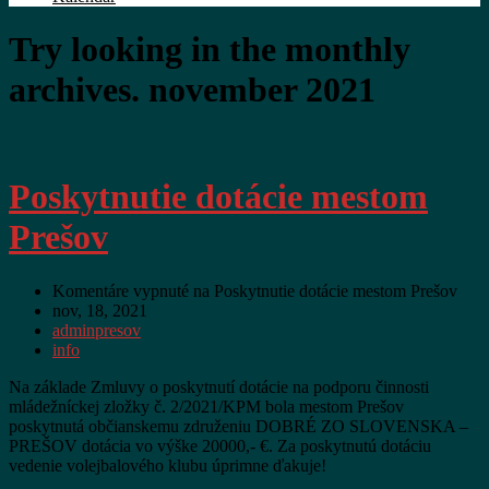
Try looking in the monthly
archives. november 2021
Poskytnutie dotácie mestom
Prešov
Komentáre vypnuté
na Poskytnutie dotácie mestom Prešov
nov, 18, 2021
adminpresov
info
Na základe Zmluvy o poskytnutí dotácie na podporu činnosti
mládežníckej zložky č. 2/2021/KPM bola mestom Prešov
poskytnutá občianskemu združeniu DOBRÉ ZO SLOVENSKA –
PREŠOV dotácia vo výške 20000,- €. Za poskytnutú dotáciu
vedenie volejbalového klubu úprimne ďakuje!