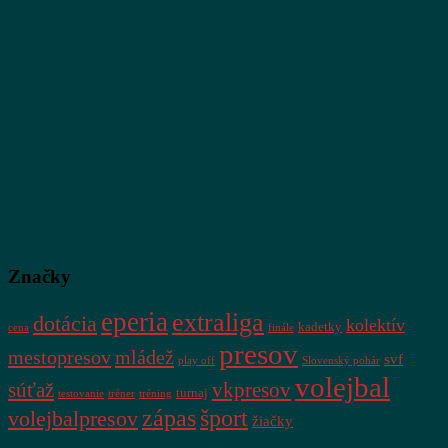
Značky
eperia
extraliga
dotácia
kolektív
kadetky
cena
finále
presov
mestopresov
mládež
svf
play off
Slovenský pohár
volejbal
súťaž
vkpresov
turnaj
testovanie
tréner
tréning
zápas
šport
volejbalpresov
žiačky