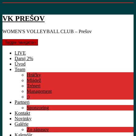
VK PREŠOV
WOMEN'S VOLLEYBALL CLUB – Prešov
Toggle navigation
LIVE
Daruj 2%
Úvod
Team
Hráčky
Mládež
Tréneri
Management
:)
Partneri
Sponzoring
Kontakt
Novinky
Galérie
Zo zápasov
Kalendár