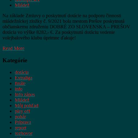
Mládež
Na základe Zmluvy o poskytnutí dotácie na podporu činnosti
mládežníckej zložky č. 9/2021 bola mestom Prešov poskytnutá
občianskemu združeniu DOBRÉ ZO SLOVENSKA – PREŠOV
dotácia vo výške 8282,- €. Za poskytnutú dotáciu vedenie
volejbalového klubu úprimne ďakuje!
Read More
Kategórie
dotácia
Extraliga
finále
info
Info zápas
Mládež
Môj pohľad
play off
pohár
Príprava
report
rozhovor