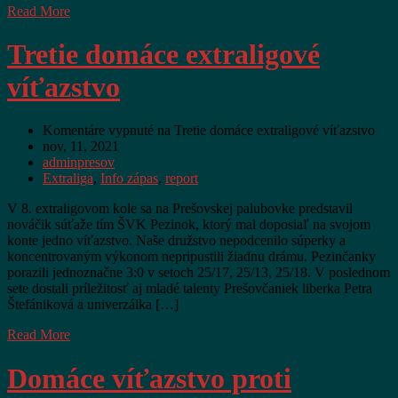
Read More
Tretie domáce extraligové
víťazstvo
Komentáre vypnuté
na Tretie domáce extraligové víťazstvo
nov, 11, 2021
adminpresov
Extraliga
,
Info zápas
,
report
V 8. extraligovom kole sa na Prešovskej palubovke predstavil
nováčik súťaže tím ŠVK Pezinok, ktorý mal doposiaľ na svojom
konte jedno víťazstvo. Naše družstvo nepodcenilo súperky a
koncentrovaným výkonom nepripustili žiadnu drámu. Pezinčanky
porazili jednoznačne 3:0 v setoch 25/17, 25/13, 25/18. V poslednom
sete dostali príležitosť aj mladé talenty Prešovčaniek liberka Petra
Štefániková a univerzálka […]
Read More
Domáce víťazstvo proti