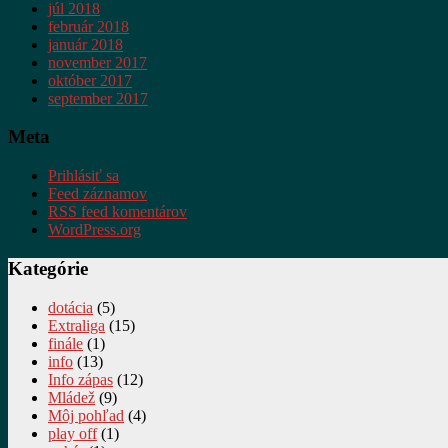
júl 2018
február 2018
január 2018
november 2017
október 2017
september 2017
Meta
Prihlásiť sa
Feed záznamov
RSS feed komentárov
WordPress.org
Kategórie
dotácia
(5)
Extraliga
(15)
finále
(1)
info
(13)
Info zápas
(12)
Mládež
(9)
Môj pohľad
(4)
play off
(1)