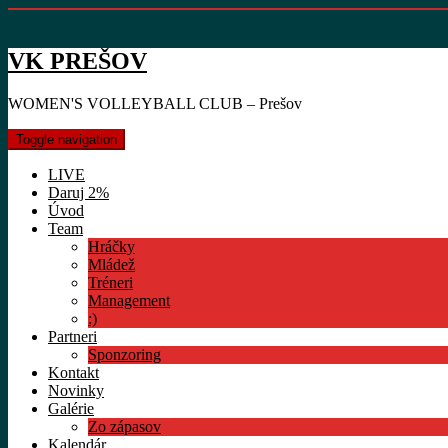
VK PREŠOV
WOMEN'S VOLLEYBALL CLUB – Prešov
Toggle navigation
LIVE
Daruj 2%
Úvod
Team
Hráčky
Mládež
Tréneri
Management
:)
Partneri
Sponzoring
Kontakt
Novinky
Galérie
Zo zápasov
Kalendár