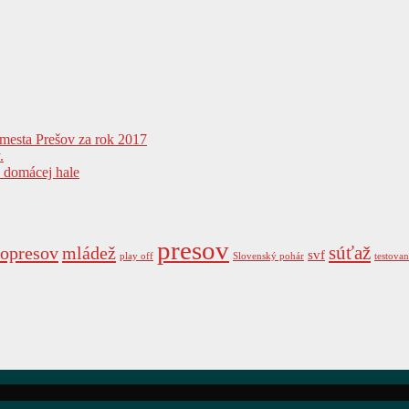
 mesta Prešov za rok 2017
.
v domácej hale
presov
súťaž
opresov
mládež
svf
play off
Slovenský pohár
testovan