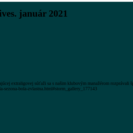
ives. január 2021
hajúcej extraligovej súťaži sa s našim klubovým manažérom rozprávali
la-sezona-bola-zvlastna.html#storm_gallery_177143