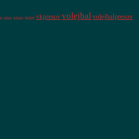
volejbal
vkpresov
volejbalpresov
turnaj
ie
tréner
tréning