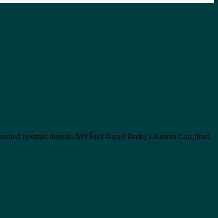
 športoví novinári denníka MYŠariš Daniel Dadej a Andrea Galajdová.