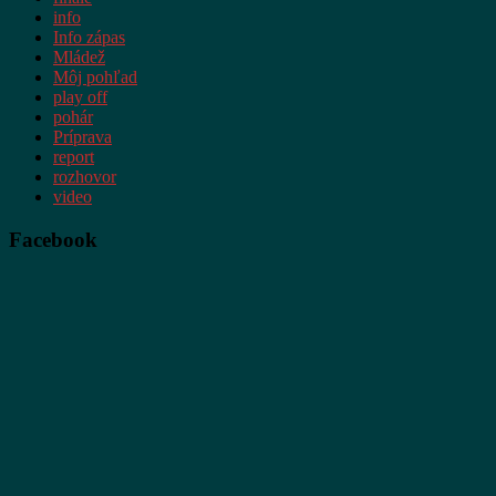
info
Info zápas
Mládež
Môj pohľad
play off
pohár
Príprava
report
rozhovor
video
Facebook