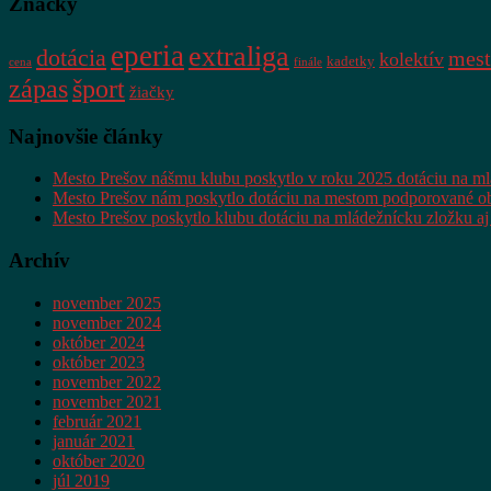
Značky
eperia
extraliga
dotácia
mest
kolektív
kadetky
cena
finále
zápas
šport
žiačky
Najnovšie články
Mesto Prešov nášmu klubu poskytlo v roku 2025 dotáciu na m
Mesto Prešov nám poskytlo dotáciu na mestom podporované ob
Mesto Prešov poskytlo klubu dotáciu na mládežnícku zložku aj
Archív
november 2025
november 2024
október 2024
október 2023
november 2022
november 2021
február 2021
január 2021
október 2020
júl 2019