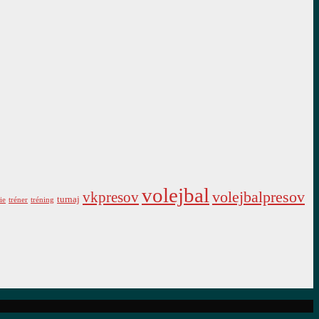
volejbal
vkpresov
volejbalpresov
turnaj
ie
tréner
tréning