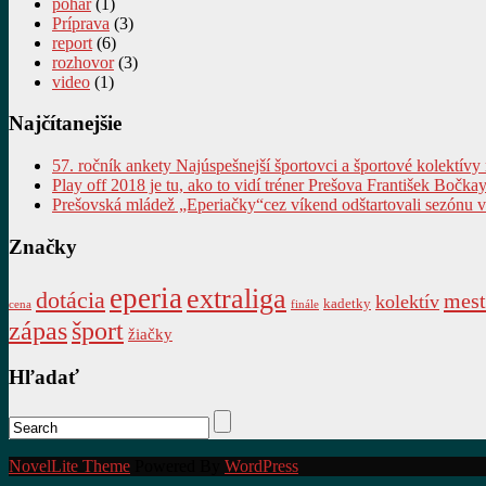
pohár
(1)
Príprava
(3)
report
(6)
rozhovor
(3)
video
(1)
Najčítanejšie
57. ročník ankety Najúspešnejší športovci a športové kolektívy
Play off 2018 je tu, ako to vidí tréner Prešova František Bočkay
Prešovská mládež „Eperiačky“cez víkend odštartovali sezónu 
Značky
eperia
extraliga
dotácia
mest
kolektív
kadetky
cena
finále
zápas
šport
žiačky
Hľadať
NovelLite Theme
Powered By
WordPress