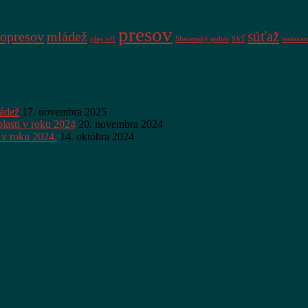
presov
súťaž
opresov
mládež
svf
play off
Slovenský pohár
testovan
ládež
17. novembra 2025
lasti v roku 2024
20. novembra 2024
 v roku 2024.
14. októbra 2024