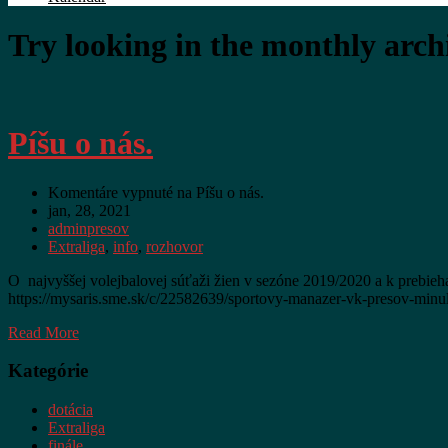
Try looking in the monthly arch
Píšu o nás.
Komentáre vypnuté
na Píšu o nás.
jan, 28, 2021
adminpresov
Extraliga
,
info
,
rozhovor
O najvyššej volejbalovej súťaži žien v sezóne 2019/2020 a k prebie
https://mysaris.sme.sk/c/22582639/sportovy-manazer-vk-presov-minu
Read More
Kategórie
dotácia
Extraliga
finále